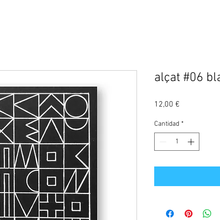
alçat #06 bl
Precio
12,00 €
Cantidad
*