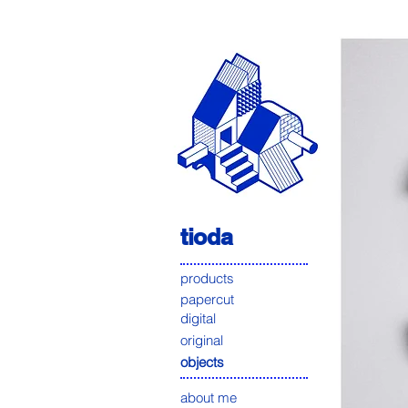
tioda
products
papercut
digital
original
objects
about me