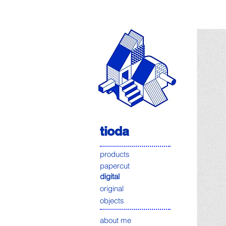
tioda
products
papercut
digital
original
objects
about me