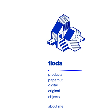
tioda
products
papercut
digital
original
objects
about me